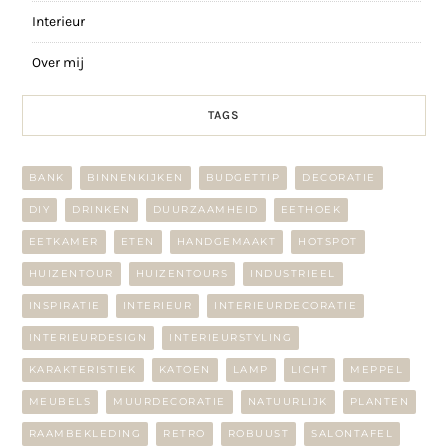
Interieur
Over mij
TAGS
BANK
BINNENKIJKEN
BUDGETTIP
DECORATIE
DIY
DRINKEN
DUURZAAMHEID
EETHOEK
EETKAMER
ETEN
HANDGEMAAKT
HOTSPOT
HUIZENTOUR
HUIZENTOURS
INDUSTRIEEL
INSPIRATIE
INTERIEUR
INTERIEURDECORATIE
INTERIEURDESIGN
INTERIEURSTYLING
KARAKTERISTIEK
KATOEN
LAMP
LICHT
MEPPEL
MEUBELS
MUURDECORATIE
NATUURLIJK
PLANTEN
RAAMBEKLEDING
RETRO
ROBUUST
SALONTAFEL