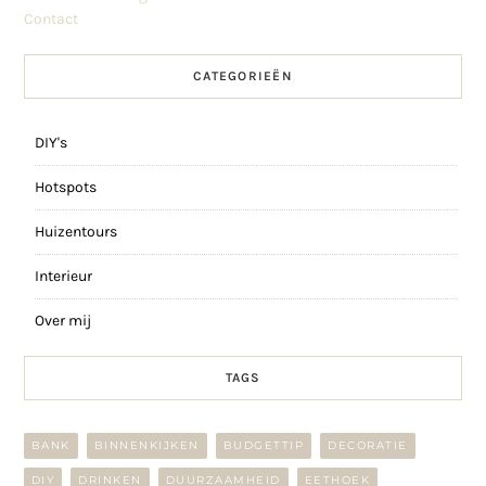
Contact
CATEGORIEËN
DIY's
Hotspots
Huizentours
Interieur
Over mij
TAGS
BANK
BINNENKIJKEN
BUDGETTIP
DECORATIE
DIY
DRINKEN
DUURZAAMHEID
EETHOEK