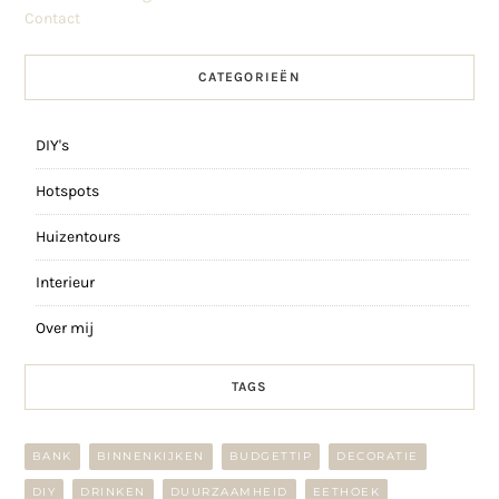
Contact
CATEGORIEËN
DIY's
Hotspots
Huizentours
Interieur
Over mij
TAGS
BANK
BINNENKIJKEN
BUDGETTIP
DECORATIE
DIY
DRINKEN
DUURZAAMHEID
EETHOEK