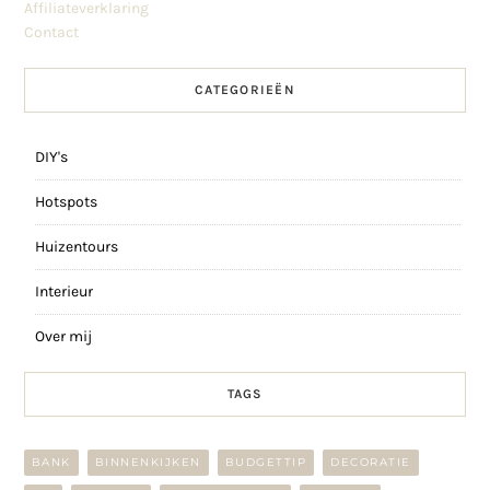
Affiliateverklaring
Contact
CATEGORIEËN
DIY's
Hotspots
Huizentours
Interieur
Over mij
TAGS
BANK
BINNENKIJKEN
BUDGETTIP
DECORATIE