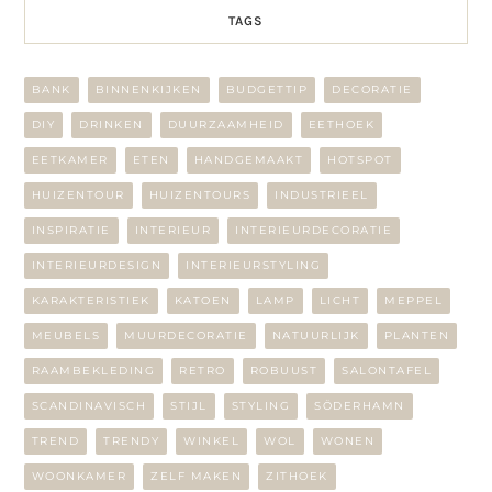
TAGS
BANK
BINNENKIJKEN
BUDGETTIP
DECORATIE
DIY
DRINKEN
DUURZAAMHEID
EETHOEK
EETKAMER
ETEN
HANDGEMAAKT
HOTSPOT
HUIZENTOUR
HUIZENTOURS
INDUSTRIEEL
INSPIRATIE
INTERIEUR
INTERIEURDECORATIE
INTERIEURDESIGN
INTERIEURSTYLING
KARAKTERISTIEK
KATOEN
LAMP
LICHT
MEPPEL
MEUBELS
MUURDECORATIE
NATUURLIJK
PLANTEN
RAAMBEKLEDING
RETRO
ROBUUST
SALONTAFEL
SCANDINAVISCH
STIJL
STYLING
SÖDERHAMN
TREND
TRENDY
WINKEL
WOL
WONEN
WOONKAMER
ZELF MAKEN
ZITHOEK